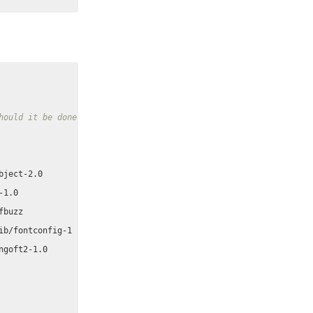
hould it be done by homebrew or weasyprint when installation
goft2-1.0
