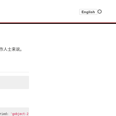
English
写作人士来说。
ried: 
'gobject-2.0-0'
(
no such file
)
, 
'/System/Volumes/Preboot/C