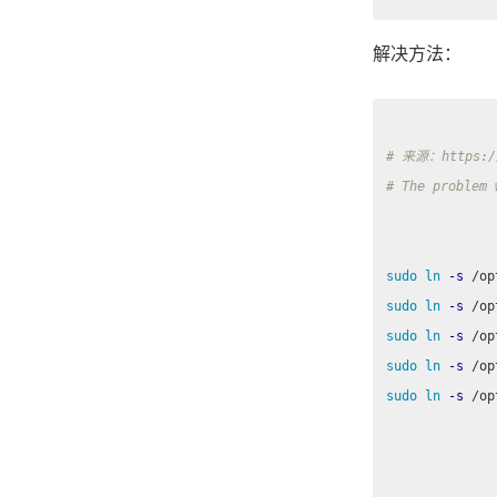
解决方法：
# 来源：https://
# The problem 
sudo ln
-s
sudo ln
-s
sudo ln
-s
sudo ln
-s
sudo ln
-s
 /op