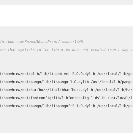
github.com/Kozea/WeasyPrint/issues/1448
was that symlinks to the libraries were not created (can't say s
t/homebrew/opt/pango/lib/libpangoft2-1.0.dylib /usr/local/lib/pan