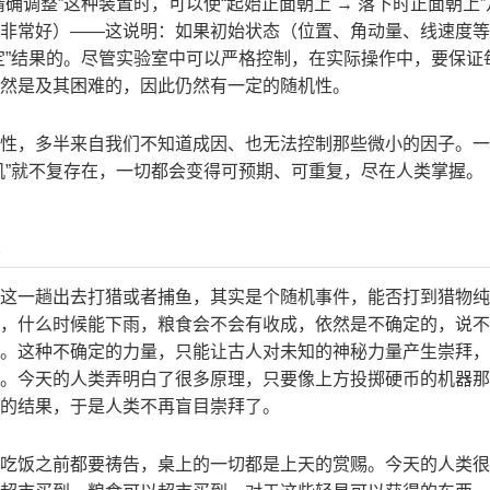
确调整”这种装置时，可以使“起始正面朝上 → 落下时正面朝上”几乎
非常好）——这说明：如果初始状态（位置、角动量、线速度等
定”结果的。尽管实验室中可以严格控制，在实际操作中，要保证
然是及其困难的，因此仍然有一定的随机性。
性，多半来自我们不知道成因、也无法控制那些微小的因子。一
机”就不复存在，一切都会变得可预期、可重复，尽在人类掌握。
这一趟出去打猎或者捕鱼，其实是个随机事件，能否打到猎物纯
，什么时候能下雨，粮食会不会有收成，依然是不确定的，说不
。这种不确定的力量，只能让古人对未知的神秘力量产生崇拜，
。今天的人类弄明白了很多原理，只要像上方投掷硬币的机器那
的结果，于是人类不再盲目崇拜了。
吃饭之前都要祷告，桌上的一切都是上天的赏赐。今天的人类很