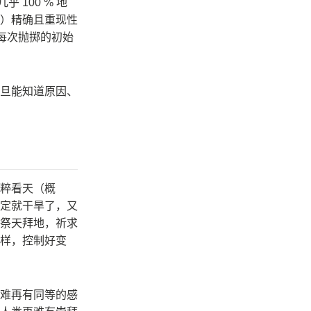
 100 % 地
）精确且重现性
每次抛掷的初始
旦能知道原因、
粹看天（概
定就干旱了，又
祭天拜地，祈求
样，控制好变
难再有同等的感