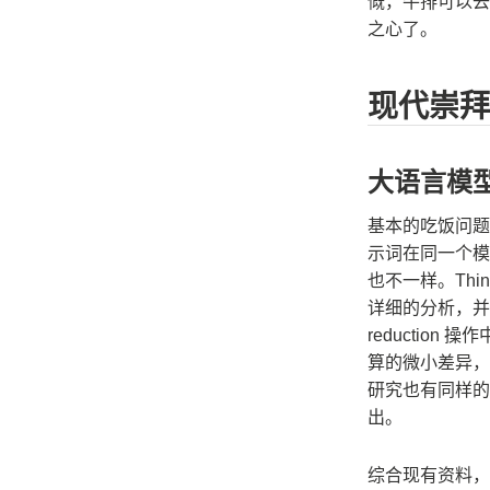
慨，牛排可以去
之心了。
现代崇拜
大语言模
基本的吃饭问题
示词在同一个模
也不一样。Think
详细的分析，并
reductio
算的微小差异，继而
研究也有同样的发现
出。
综合现有资料，