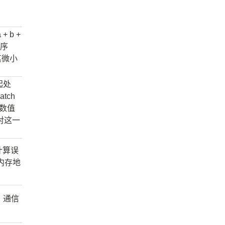
b +
排序
其微小
起处
tch
变数值
是针对这一
计算误
内存地
、通信