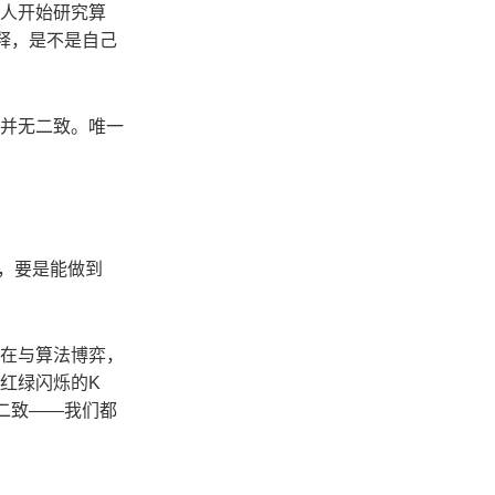
人开始研究算
释，是不是自己
并无二致。唯一
测，要是能做到
在与算法博弈，
红绿闪烁的K
二致——我们都