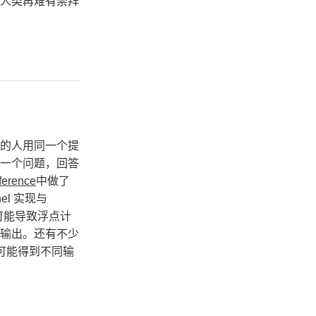
人类再难有崇拜
的人用同一个提
一个问题，回答
ference
中做了
l 实现与
，可能导致浮点计
不一致输出。还有不少
依然可能得到不同输