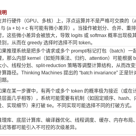
说明
在并行硬件（GPU、多核）上，浮点运算并不是严格可交换的（a + 
c 与 (a + b) + c 有可能有微小差异）。当操作被划分、合并、重
时，这些微小差异会被放大，导致 logits 或 softmax 概率出现极
差别，从而在 greedy 选择时选择不同 token。
如果推理系统是把多个请求或多个 prompt/标记打包（batch）一
理，那么内部 kernel（如矩阵乘法、归约、attention）可能根据 ba
大小、线程分划、split-reduction 策略等调整计算结构，从而改
算路径。Thinking Machines 提出的 “batch invariance” 正
问题。
如果在某一步骤中，有两个或多个 token 的概率极为接近（或在
差层面几乎相等），系统可能需要有机制（如固定顺序、hash、
址、实现细节）来打破 tie。不同实现可能选择不同的打破方式。
推理库、底层计算库、编译器优化、线程调度、缓存、内存布局
延迟等都可能引入不可控的次级差异。